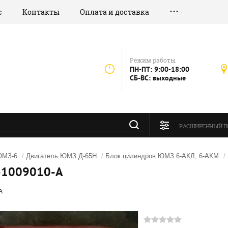
с
Контакты
Оплата и доставка
Режим работы
ПН-ПТ: 9:00-18:00
СБ-ВС: выходные
РАСШИРЕННЫЙ П
ЮМЗ-6
/
Двигатель ЮМЗ Д-65Н
/
Блок цилиндров ЮМЗ 6-АКЛ, 6-АКМ
/
-1009010-А
А