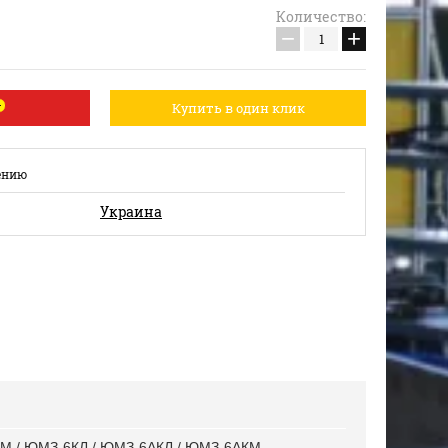
Количество:
−
+
Купить в один клик
ению
Украина
М / ЮМЗ-6КЛ / ЮМЗ-6АКЛ / ЮМЗ-6АКМ