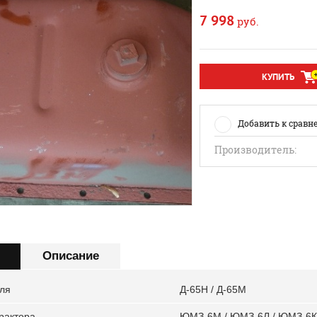
7 998
руб.
КУПИТЬ
Добавить к сравн
Производитель:
Описание
ля
Д-65Н / Д-65М
рактора
ЮМЗ-6М / ЮМЗ-6Л / ЮМЗ-6К