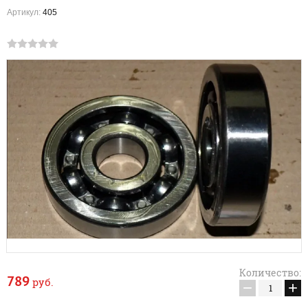
Артикул:
405
Количество:
789
руб.
−
+