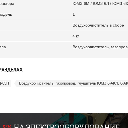
рактора
ЮМЗ-6М / ЮМЗ-6Л / ЮМЗ-6К
модель
1
Воздухоочиститель в сборе
4 кг
ппа
Воздухоочиститель, газопро
РАЗДЕЛАХ
Д-65Н
Воздухоочиститель, газопровод, глушитель ЮМЗ 6-АКЛ, 6-А
НА ЭЛЕКТРООБОРУДОВАНИЕ
 5%