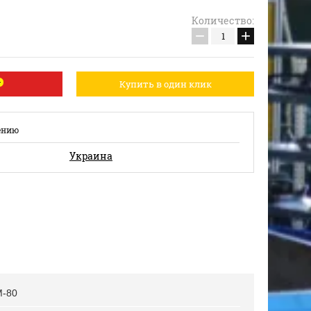
Количество:
−
+
Купить в один клик
ению
Украина
М-80