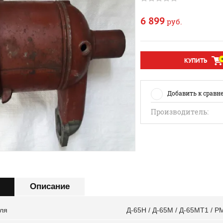
6 899
руб.
КУПИТЬ
Добавить к сравн
Производитель:
Описание
ля
Д-65Н / Д-65М / Д-65МТ1 / Р