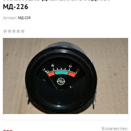
МД-226
Артикул:
МД-226
Количество: