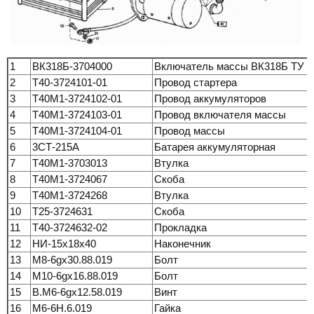
1
ВК318Б-3704000
Включатель массы ВК318Б ТУ 37
2
Т40-3724101-01
Провод стартера
3
Т40М1-3724102-01
Провод аккумуляторов
4
Т40М1-3724103-01
Провод включателя массы
5
Т40М1-3724104-01
Провод массы
6
3СТ-215А
Батарея аккумуляторная
7
Т40М1-3703013
Втулка
8
Т40М1-3724067
Скоба
9
Т40М1-3724268
Втулка
10
Т25-3724631
Скоба
11
Т40-3724632-02
Прокладка
12
НИ-15х18х40
Наконечник
13
М8-6gх30.88.019
Болт
14
М10-6gх16.88.019
Болт
15
В.М6-6gх12.58.019
Винт
16
М6-6Н.6.019
Гайка