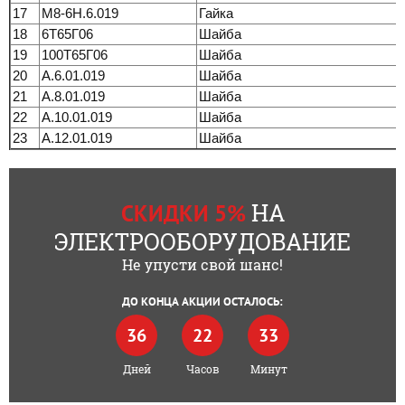
17
М8-6Н.6.019
Гайка
18
6Т65Г06
Шайба
19
100Т65Г06
Шайба
20
А.6.01.019
Шайба
21
А.8.01.019
Шайба
22
А.10.01.019
Шайба
23
А.12.01.019
Шайба
НА
СКИДКИ 5%
ЭЛЕКТРООБОРУДОВАНИЕ
Не упусти свой шанс!
ДО КОНЦА АКЦИИ ОСТАЛОСЬ:
36
22
33
Дней
Часов
Минут