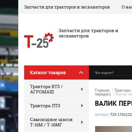
Запчасти для тракторов и экскаваторов
О на
‎Запчасти для тракторов и
экскаваторов
Каталог товаров
Трактора ВТЗ /
Главная
/
Трактора
АГРОМАШ
передач)
/ Валик пе
ВАЛИК ПЕР
Трактора ЛТЗ
Артикул:
Т25-1702122
Самоходное шасси
Т-16М / Т-16МГ