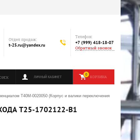
Телефон:
Отдел продаж:
+7 (999) 418-18-07
t-25.ru@yandex.ru
Обратный звонок
0
КОРЗИНА
ЛИЧНЫЙ КАБИНЕТ
ОИСК
енциалом Т40М-0020050 (Корпус и валики переключения
ХОДА Т25-1702122-В1