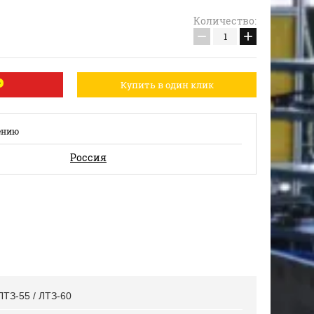
Количество:
−
+
Купить в один клик
ению
Россия
ЛТЗ-55 / ЛТЗ-60