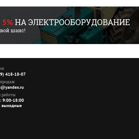
НА ЭЛЕКТРООБОРУДОВАНИЕ
 5%
свой шанс!
он:
99) 418-18-07
 продаж:
ru@yandex.ru
 работы
: 9:00-18:00
: выходные