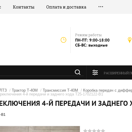
с
Контакты
Оплата и доставка
Режим работы
ПН-ПТ: 9:00-18:00
СБ-ВС: выходные
РАСШИРЕННЫЙ П
 ЛТЗ
/
Трактор Т-40М
/
Трансмиссия Т-40М
/
Коробка передач с диффер
реключения 4-й передачи и заднего хода Т25-1702122-В1
ЕКЛЮЧЕНИЯ 4-Й ПЕРЕДАЧИ И ЗАДНЕГО 
-В1