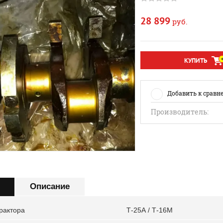
28 899
руб.
КУПИТЬ
Добавить к сравн
Производитель:
Описание
рактора
Т-25А / Т-16М