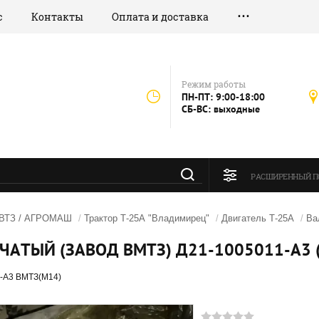
с
Контакты
Оплата и доставка
Режим работы
ПН-ПТ: 9:00-18:00
СБ-ВС: выходные
РАСШИРЕННЫЙ П
 ВТЗ / АГРОМАШ
/
Трактор Т-25А "Владимирец"
/
Двигатель Т-25А
/
Ва
ЧАТЫЙ (ЗАВОД ВМТЗ) Д21-1005011-А3 
-А3 ВМТЗ(М14)