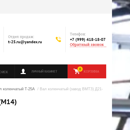
Телефон:
Отдел продаж:
+7 (999) 418-18-07
t-25.ru@yandex.ru
Обратный звонок
0
КОРЗИНА
ЛИЧНЫЙ КАБИНЕТ
ОИСК
л коленчатый Т-25А
/ Вал коленчатый (завод ВМТЗ) Д21-
(М14)