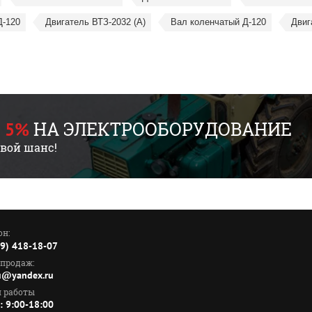
Д-120
Двигатель ВТЗ-2032 (А)
Вал коленчатый Д-120
Двиг
НА ЭЛЕКТРООБОРУДОВАНИЕ
 5%
свой шанс!
он:
99) 418-18-07
 продаж:
ru@yandex.ru
 работы
: 9:00-18:00