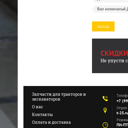
Вал коленчатый 
НАЗАД
СКИДКИ
Не упусти 
Запчасти для тракторов и
Телеф
экскаваторов
+7 (9
О нас
Отдел
t-25.
Контакты
Режим
Оплата и доставка
ПН-ПТ