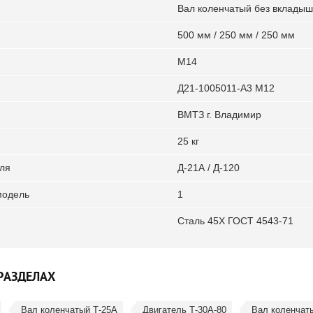
Вал коленчатый без вкладыш
500 мм / 250 мм / 250 мм
М14
Д21-1005011-А3 М12
ВМТЗ г. Владимир
25 кг
ля
Д-21А / Д-120
модель
1
Сталь 45Х ГОСТ 4543-71
РАЗДЕЛАХ
Вал коленчатый Т-25А
Двигатель Т-30А-80
Вал коленчат