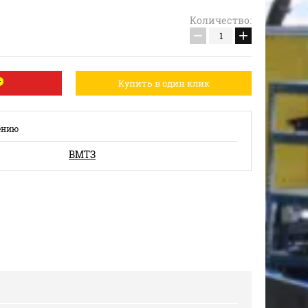
Количество:
−
+
Купить в один клик
ению
ВМТЗ