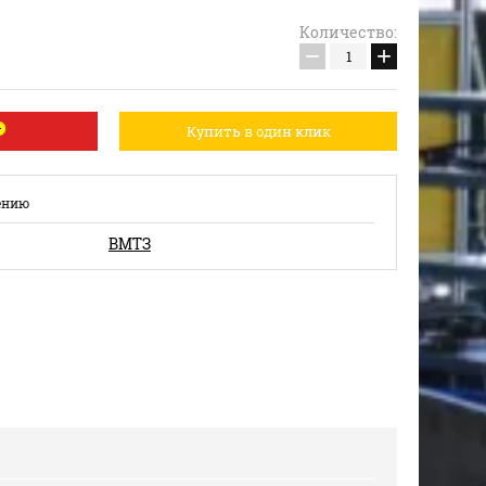
Количество:
−
+
Купить в один клик
ению
ВМТЗ