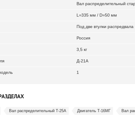
Вал распределительный стар
L=335 мм / D=50 мм
Под две втулки распредвал
Россия
3,5 кг
ля
Д-21А
модель
1
РАЗДЕЛАХ
Вал распределительный Т-25А
Двигатель Т-16МГ
Вал ра