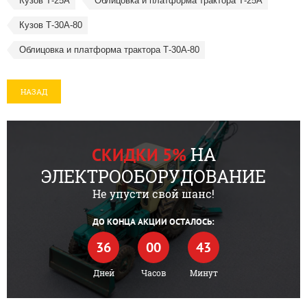
Кузов Т-25А
Облицовка и платформа трактора Т-25А
Кузов Т-30А-80
Облицовка и платформа трактора Т-30А-80
НАЗАД
НА
СКИДКИ 5%
ЭЛЕКТРООБОРУДОВАНИЕ
Не упусти свой шанс!
ДО КОНЦА АКЦИИ ОСТАЛОСЬ:
36
00
43
Дней
Часов
Минут