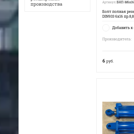
Артикул:
БНП-М6х16
производства
Болт полная резь
DIN933 6х16 пр.8,8
Добавить к
Производитель:
6
руб.