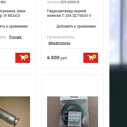
М12
Артикул:
Ц75-1111001-Б
игранная, цинк
Гидроцилиндр задней
р. 10 М12х1,5
навески Т-25А ЦС75х110-3
ить к сравнению
Добавить к сравнению
ель:
Россия
Производитель:
Мелитополь
6 800
руб.