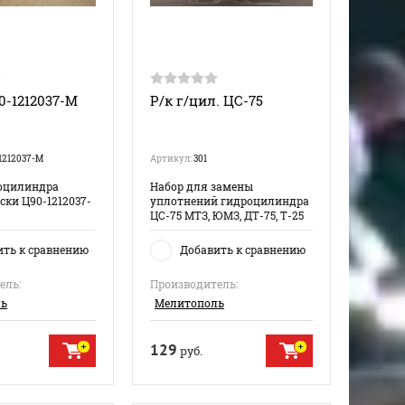
0-1212037-М
Р/к г/цил. ЦС-75
1212037-М
Артикул:
301
оцилиндра
Набор для замены
ски Ц90-1212037-
уплотнений гидроцилиндра
ЦС-75 МТЗ, ЮМЗ, ДТ-75, Т-25
ить к сравнению
Добавить к сравнению
ель:
Производитель:
ль
Мелитополь
129
руб.