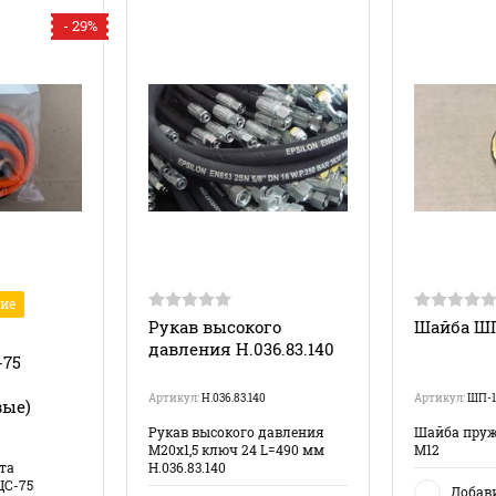
- 29%
ие
Рукав высокого
Шайба ШП
давления Н.036.83.140
-75
Артикул:
Н.036.83.140
Артикул:
ШП-1
вые)
Рукав высокого давления
Шайба пруж
М20х1,5 ключ 24 L=490 мм
М12
та
Н.036.83.140
ЦС-75
Добав