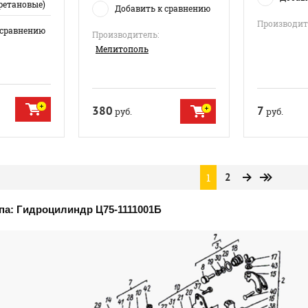
ретановые)
Добавить к сравнению
Производит
 сравнению
Производитель:
Мелитополь
380
7
руб.
руб.
1
2
па: Гидроцилиндр Ц75-1111001Б