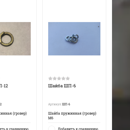
-12
Шайба ШП-6
2
Артикул:
ШП-6
инная (гровер)
Шайба пружинная (гровер)
М6
ить к сравнению
Добавить к сравнению