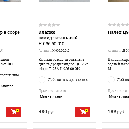
 в сборе
Клапан
Палец Ц9
замедлительный
Н.036.60.010
(А)
Артикул:
Н.036.60.010
Артикул:
Ц90-
адней
Клапан замедлительный
Палец гидр
75х110-3
для гидроцилиндра ЦС-75 в
задней наве
сборе Т-25А Н.036.60.010
М
 сравнению
Добавить к сравнению
Добав
Аналог
Производитель:
Производит
Мелитополь
Мелитопо
380
189
руб.
руб.