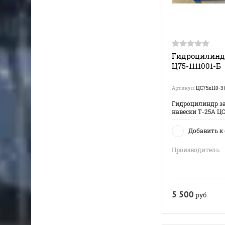
Гидроцилиндр
Ц75-1111001-Б
Артикул:
ЦС75х110-3 
Гидроцилиндр з
навески Т-25А ЦС
Добавить к
Производитель:
5 500
руб.