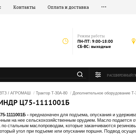
с
Контакты
Оплата и доставка
Режим работы
ПН-ПТ: 9:00-18:00
СБ-ВС: выходные
РАСШИРЕННЫЙ П
 ВТЗ / АГРОМАШ
/
Трактор Т-30А-80
/
Дополнительное оборудование Т-
ИНДР Ц75-1111001Б
5-1111001Б -
предназначен для подъема, опускания и удержив
нным на нее сельскохозяйственным орудием. Масло подается 
а по стальным маслопроводам, которые заканчиваются резино
который угол при подъеме или опускании поршня. Подвод осущ