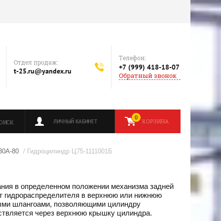
Телефон:
Отдел продаж:
+7 (999) 418-18-07
t-25.ru@yandex.ru
Обратный звонок
0
КОРЗИНА
ЛИЧНЫЙ КАБИНЕТ
ОИСК
30А-80
/ Гидроцилиндр Ц75-1111001Б
ания в определенном положении механизма задней
от гидрораспределителя в верхнюю или нижнюю
выми шлангоами, позволяющими цилиндру
ествляется через верхнюю крышку цилиндра.