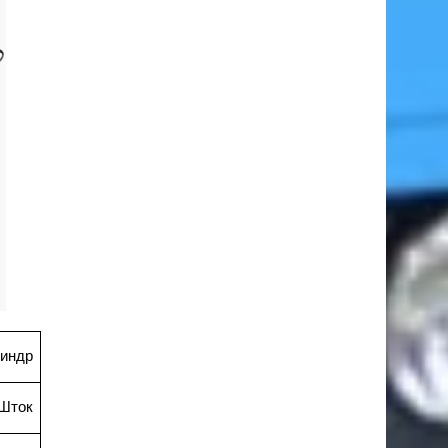
индр
Шток