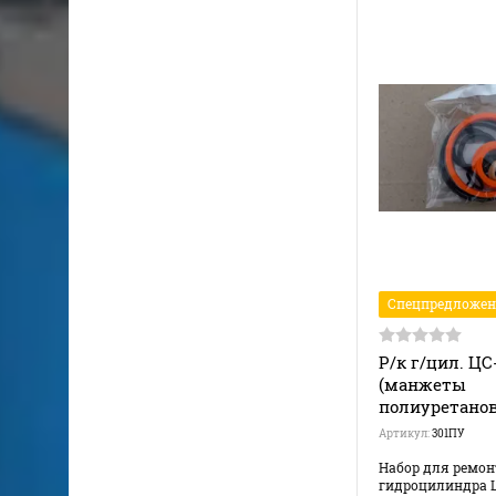
Спецпредложен
Р/к г/цил. ЦС
(манжеты
полиуретано
Артикул:
301ПУ
Набор для ремон
гидроцилиндра 