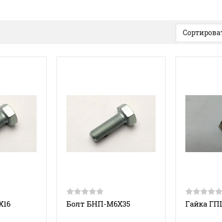
Сортироват
Х16
Болт БНП-М6Х35
Гайка ГП