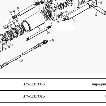
Ц75-1111001Б
Гидроцил
Ц75-1111002Б