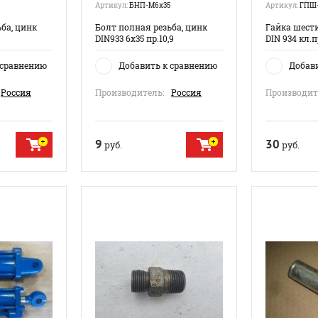
Артикул:
БНП-М6х35
Артикул:
ГПШ-
ба, цинк
Болт полная резьба, цинк
Гайка шест
DIN933 6х35 пр.10,9
DIN 934 кл.п
 сравнению
Добавить к сравнению
Добав
Россия
Производитель:
Россия
Производит
9
30
руб.
руб.