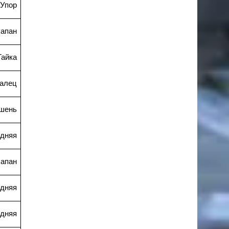
Упор
апан
Гайка
алец
шень
дняя
апан
адняя
дняя