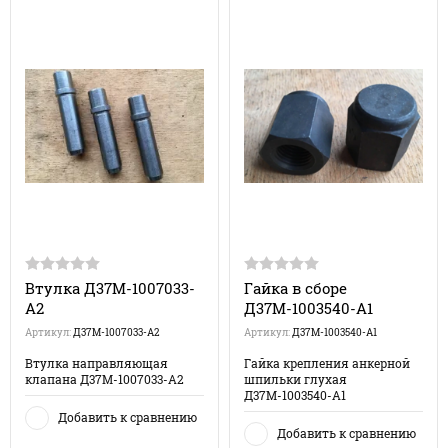
Втулка Д37М-1007033-
Гайка в сборе
А2
Д37М-1003540-А1
Артикул:
Д37М-1007033-А2
Артикул:
Д37М-1003540-А1
Втулка направляющая
Гайка крепления анкерной
клапана Д37М-1007033-А2
шпильки глухая
Д37М-1003540-А1
Добавить к сравнению
Добавить к сравнению