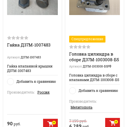
Спецпредложение
Гайка Д37М-1007483
Головка цилиндра в
Артикул:
Д37М-1007483
сборе Д37М-1003008-Б5
Гайка клапанной крышки
Артикул:
Д37М-1003008-Б5РФ
Д37М-1007483
Головка цилиндра в сборе с
клапанами Д37М-1003008-Б5
Добавить к сравнению
Добавить к сравнению
Производитель:
Россия
Производитель:
Мелитополь
7 199
руб.
90
руб.
6 289
руб.