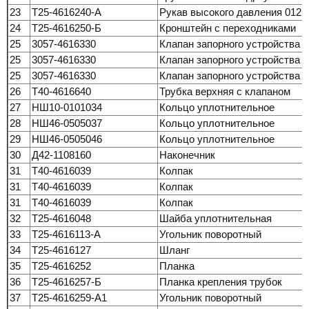
23
Т25-4616240-А
Рукав высокого давления 012
24
Т25-4616250-Б
Кронштейн с переходниками
25
3057-4616330
Клапан запорного устройства
25
3057-4616330
Клапан запорного устройства
25
3057-4616330
Клапан запорного устройства
26
Т40-4616640
Трубка верхняя с клапаном
27
НШ10-0101034
Кольцо уплотнительное
28
НШ46-0505037
Кольцо уплотнительное
29
НШ46-0505046
Кольцо уплотнительное
30
Д42-1108160
Наконечник
31
Т40-4616039
Колпак
31
Т40-4616039
Колпак
31
Т40-4616039
Колпак
32
Т25-4616048
Шайба уплотнительная
33
Т25-4616113-А
Угольник поворотный
34
Т25-4616127
Шланг
35
Т25-4616252
Планка
36
Т25-4616257-Б
Планка крепления трубок
37
Т25-4616259-А1
Угольник поворотный