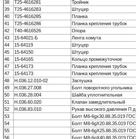
38
Т25-4616281
Тройник
39
Т25-4616283
Штуцер
40
Т25-4616285
Планка
41
Т25-4616286
Планка крепления трубок
42
Т40-4616526
Опора
43
15-64021-Б
Лента хомута
44
15-64119
Штуцер
45
15-64150
Штуцер
46
15-64165
Кольцо промежуточное
47
15-64173
Планка крепления трубок
47
15-64173
Планка крепления трубок
48
Н.036.12.010-02
Заглушка
49
Н.036.27.008
Болт поворотного угольника
50
Н.036.28.004
Шайба уплотнительная
51
Н.036.60.020
Клапан замедлительный
52
Н.036.83.010
Рукав высокого давления П ди
53
Болт М6-6gх30.88.35.019 ГОСТ
54
Болт М8-6gХ20.88.35.019 ГОСТ
55
Болт М8-6gХ25.88.35.019 ГОСТ
56
Болт М8-6gХ40.88.35.019 ГОСТ