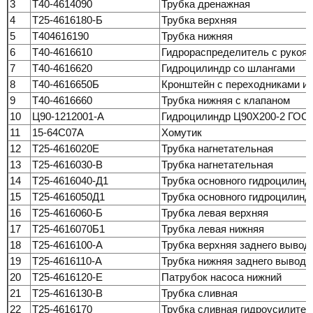
3
Т40-4614090
Трубка дренажная
4
Т25-4616180-Б
Трубка верхняя
5
Т404616190
Трубка нижняя
6
Т40-4616610
Гидрораспределитель с рукоя
7
Т40-4616620
Гидроцилиндр со шлангами
8
Т40-4616650Б
Кронштейн с переходниками и
9
Т40-4616660
Трубка нижняя с клапаном
10
Ц90-1212001-А
Гидроцилиндр Ц90Х200-2 ГОСТ
11
15-64С07А
Хомутик
12
Т25-4616020Е
Трубка нагнетательная
13
Т25-4616030-В
Трубка нагнетательная
14
Т25-4616040-Д1
Трубка основного гидроцилинд
15
Т25-4616050Д1
Трубка основного гидроцилинд
16
Т25-4616060-Б
Трубка левая верхняя
17
Т25-4616070Б1
Трубка левая нижняя
18
Т25-4616100-А
Трубка верхняя заднего вывод
19
Т25-4616110-А
Трубка нижняя заднего вывода
20
Т25-4616120-Е
Патрубок насоса нижний
21
Т25-4616130-В
Трубка сливная
22
Т25-4616170
Трубка сливная гидроусилител