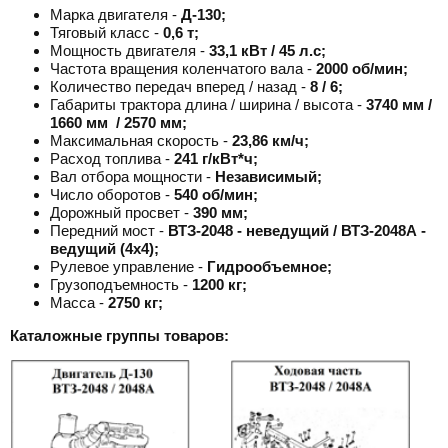
Марка двигателя -
Д-130;
Тяговый класс -
0,6 т;
Мощность двигателя -
33,1 кВт / 45 л.с;
Частота вращения коленчатого вала -
2000 об/мин;
Количество передач вперед / назад -
8 / 6;
Габариты трактора длина / ширина / высота -
3740
мм /
1660 мм / 2570 мм;
Максимальная скорость -
23,86 км/ч;
Расход топлива -
241 г/кВт*ч;
Вал отбора мощности -
Независимый;
Число оборотов -
540 об/мин;
Дорожный просвет -
390 мм;
Передний мост -
ВТЗ-2048 - неведущий / ВТЗ-2048А -
ведущий (4х4);
Рулевое управление -
Гидрообъемное;
Грузоподъемность -
1200 кг;
Масса -
2750 кг;
Каталожные группы товаров: