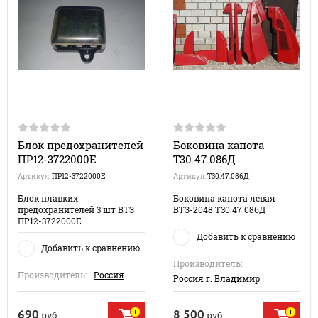
Блок предохранителей
Боковина капота
ПР12-3722000Е
Т30.47.086Д
Артикул:
ПР12-3722000Е
Артикул:
Т30.47.086Д
Блок плавких
Боковина капота левая
предохранителей 3 шт ВТЗ
ВТЗ-2048 Т30.47.086Д
ПР12-3722000Е
Добавить к сравнению
Добавить к сравнению
Производитель:
Производитель:
Россия
Россия г. Владимир
690
8 500
руб.
руб.