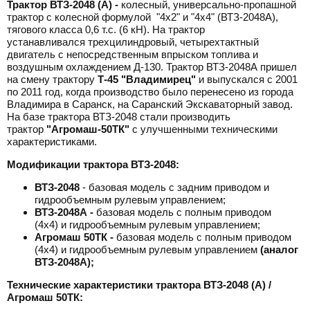
Трактор ВТЗ-2048 (А) -
колесный, универсально-пропашной
трактор с колесной формулой "4х2" и "4х4" (ВТЗ-2048А),
тягового класса 0,6 т.с. (6 кН). На трактор
устанавливался трехцилиндровый, четырехтактный
двигатель с непосредственным впрыском топлива и
воздушным охлаждением Д-130. Трактор ВТЗ-2048А
пришел
на смену трактору
Т-45 "Владимирец"
и выпускался с 2001
по 2011 год, когда производство было перенесено из города
Владимира в Саранск, на Саранский Экскаваторный завод.
На базе трактора ВТЗ-2048 стали производить
трактор
"Агромаш-50ТК"
с улучшенными техническими
характеристиками.
Модификации трактора ВТЗ-2048:
ВТЗ-2048
- базовая модель с задним приводом и
гидрообъемным рулевым управлением;
ВТЗ-2048А -
базовая модель с полным приводом
(4х4) и гидрообъемным рулевым управлением;
Агромаш 50ТК -
базовая модель с полным приводом
(4х4) и гидрообъемным рулевым управлением
(аналог
ВТЗ-2048А);
Технические характеристики трактора ВТЗ-2048 (А) /
Агромаш 50ТК: