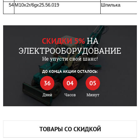
54
M10х2r/6gx25.56.019
Шпилька
НА
СКИДКИ 5%
ЭЛЕКТРООБОРУДОВАНИЕ
Не упусти свой шанс!
ДО КОНЦА АКЦИИ ОСТАЛОСЬ:
36
04
05
Дней
Часов
Минут
ТОВАРЫ СО СКИДКОЙ