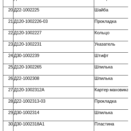
20
Д22-1002225
Шайба
21
Д120-1002226-03
Прокладка
22
Д120-1002227
Кольцо
23
Д120-1002231
Указатель
24
Д30-1002239
Штифт
25
Д120-1002265
Шпилька
26
Д22-1002308
Шпилька
27
Д120-1002312А
Картер маховика
28
Д22-1002313-03
Прокладка
29
Д30-1002314
Шпилька
30
Д30-1002318A1
Пластина