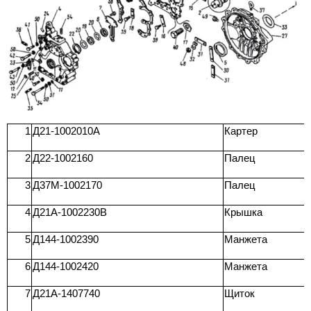
1
Д21-1002010А
Картер
2
Д22-1002160
Палец
3
Д37М-1002170
Палец
4
Д21А-1002230В
Крышка
5
Д144-1002390
Манжета
6
Д144-1002420
Манжета
7
Д21А-1407740
Щиток