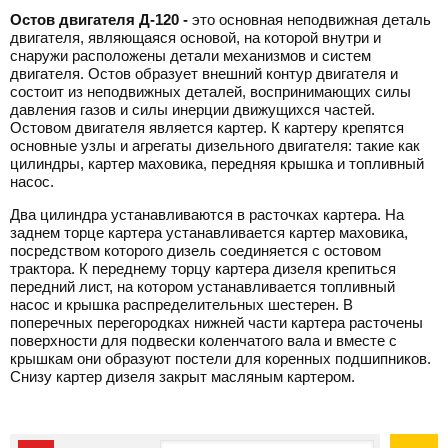
Остов двигателя Д-120 -
это основная неподвижная деталь
двигателя, являющаяся основой, на которой внутри и
снаружи расположены детали механизмов и систем
двигателя. Остов образует внешний контур двигателя и
состоит из неподвижных деталей, воспринимающих силы
давления газов и силы инерции движущихся частей.
Остовом двигателя является картер. К картеру крепятся
основные узлы и агрегаты дизельного двигателя: такие как
цилиндры, картер маховика, передняя крышка и топливный
насос.
Два цилиндра
устанавливаются в расточках картера. На
заднем торце картера устанавливается картер маховика,
посредством которого дизель соединяется с остовом
трактора. К переднему торцу картера дизеля крепиться
передний лист, на котором устанавливается топливный
насос и крышка распределительных шестерен. В
поперечных перегородках нижней части картера расточены
поверхности для подвески коленчатого вала и вместе с
крышкам они образуют постели для коренных подшипников.
Снизу картер дизеля закрыт масляным картером.