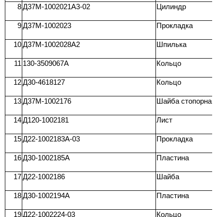
8
Д37М-1002021А3-02
Цилиндр
9
Д37М-1002023
Прокладка
10
Д37М-1002028А2
Шпилька
11
130-3509067A
Кольцо
12
Д30-4618127
Кольцо
13
Д37М-1002176
Шайба стопорная
14
Д120-1002181
Лист
15
Д22-1002183А-03
Прокладка
16
Д30-1002185А
Пластина
17
Д22-1002186
Шайба
18
Д30-1002194А
Пластина
19
Д22-1002224-03
Кольцо