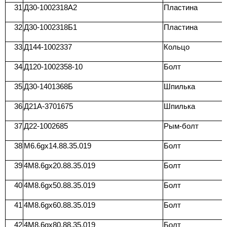
31
Д30-1002318А2
Пластина
32
Д30-1002318Б1
Пластина
33
Д144-1002337
Кольцо
34
Д120-1002358-10
Болт
35
Д30-1401368Б
Шпилька
36
Д21А-3701675
Шпилька
37
Д22-1002685
Рым-болт
38
М6.6gx14.88.35.019
Болт
39
4M8.6gx20.88.35.019
Болт
40
4М8.6gx50.88.35.019
Болт
41
4M8.6gx60.88.35.019
Болт
42
4M8.6gx80.88.35.019
Болт