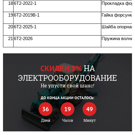
18
6T2-2022-1
Прокладка фор
19
6T2-2019В-1
Гайка форсунки
20
6T2-2025-1
Шайба опорная
21
6T2-2026
Пружина волни
НА
СКИДКИ 5%
ЭЛЕКТРООБОРУДОВАНИЕ
Не упусти свой шанс!
ДО КОНЦА АКЦИИ ОСТАЛОСЬ:
36
19
49
Дней
Часов
Минут