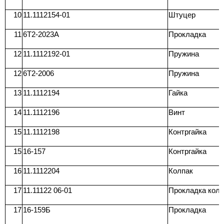
10
11.1112154-01
Штуцер
11
6T2-2023A
Прокладка
12
11.1112192-01
Пружина
12
6T2-2006
Пружина
13
11.1112194
Гайка
14
11.1112196
Винт
15
11.1112198
Контргайка
15
16-157
Контргайка
16
11.1112204
Колпак
17
11.11122 06-01
Прокладка колп
17
16-159Б
Прокладка