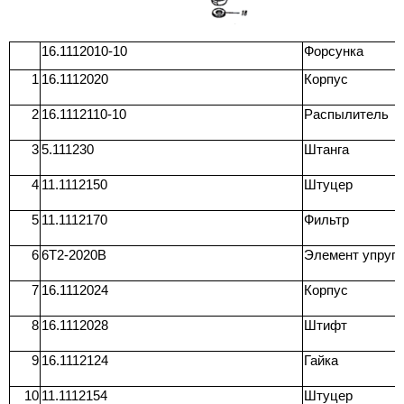
16.1112010-10
Форсунка
1
16.1112020
Корпус
2
16.1112110-10
Распылитель
3
5.111230
Штанга
4
11.1112150
Штуцер
5
11.1112170
Фильтр
6
6T2-2020B
Элемент упруги
7
16.1112024
Корпус
8
16.1112028
Штифт
9
16.1112124
Гайка
10
11.1112154
Штуцер