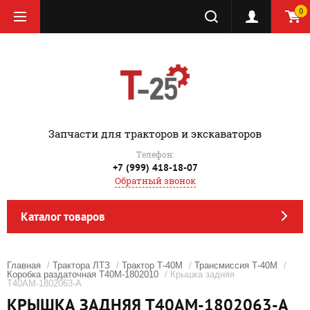
0
‎Запчасти для тракторов и экскаваторов
Телефон:
+7 (999) 418-18-07
Обратный звонок
Каталог товаров
Главная
/
Трактора ЛТЗ
/
Трактор Т-40М
/
Трансмиссия Т-40М
/
Коробка раздаточная Т40М-1802010
/ Крышка задняя
Т40АМ-1802063-А
КРЫШКА ЗАДНЯЯ Т40АМ-1802063-А