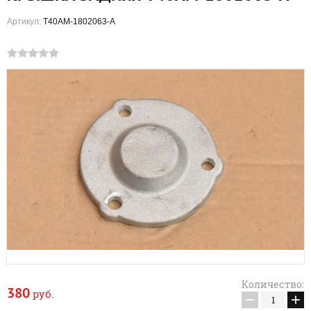
Артикул:
Т40АМ-1802063-А
Количество:
380
руб.
−
+