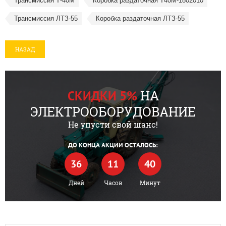
Трансмиссия Т-40М
Коробка раздаточная Т40М-1802010
Трансмиссия ЛТЗ-55
Коробка раздаточная ЛТЗ-55
НАЗАД
НА
СКИДКИ 5%
ЭЛЕКТРООБОРУДОВАНИЕ
Не упусти свой шанс!
ДО КОНЦА АКЦИИ ОСТАЛОСЬ:
36
11
40
Дней
Часов
Минут